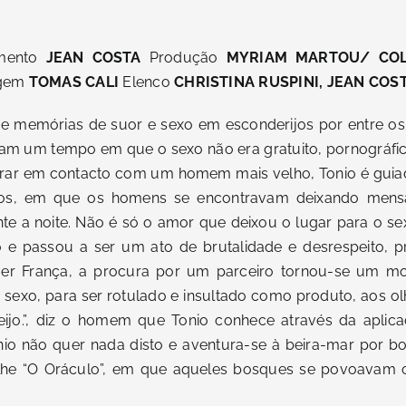
mento
JEAN COSTA
Produção
MYRIAM MARTOU/ COL
gem
TOMAS CALI
Elenco
CHRISTINA RUSPINI, JEAN COS
e memórias de suor e sexo em esconderijos por entre os
m um tempo em que o sexo não era gratuito, pornográfic
trar em contacto com um homem mais velho, Tonio é guiad
os, em que os homens se encontravam deixando mensa
nte a noite. Não é só o amor que deixou o lugar para o s
e passou a ser um ato de brutalidade e desrespeito, pr
viver França, a procura por um parceiro tornou-se um m
 sexo, para ser rotulado e insultado como produto, aos o
eijo.”, diz o homem que Tonio conhece através da aplic
onio não quer nada disto e aventura-se à beira-mar por
lhe “O Oráculo”, em que aqueles bosques se povoavam