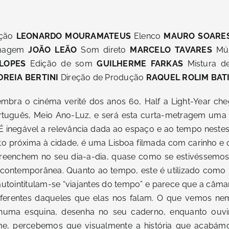
ução
LEONARDO MOURAMATEUS
Elenco
MAURO SOARES
magem
JOÃO LEÃO
Som direto
MARCELO TAVARES
Mú
LOPES
Edição de som
GUILHERME FARKAS
Mistura 
DREIA BERTINI
Direção de Produção
RAQUEL ROLIM BAT
mbra o cinéma verité dos anos 60, Half a Light-Year cheg
uguês, Meio Ano-Luz, e será esta curta-metragem uma 
É inegável a relevância dada ao espaço e ao tempo nestes
ito próxima à cidade, é uma Lisboa filmada com carinho e
reenchem no seu dia-a-dia, quase como se estivéssemos
contemporânea. Quanto ao tempo, este é utilizado como i
autointitulam-se “viajantes do tempo” e parece que a câma
iferentes daqueles que elas nos falam. O que vemos 
uma esquina, desenha no seu caderno, enquanto ouvi
filme, percebemos que visualmente a história que acabám