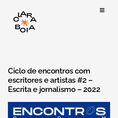
Skip
to
Toggle
content
Navigat
Clarão
Agenda
Programação
Ciclo de encontros com
Publicações
escritores e artistas #2 –
Escrita e jornalismo – 2022
Arquivo
Sobre nós