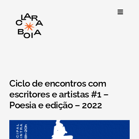
Skip
to
Toggle
content
Navigat
Clarão
Agenda
Programação
Ciclo de encontros com
Publicações
escritores e artistas #1 –
Poesia e edição – 2022
Arquivo
Sobre nós